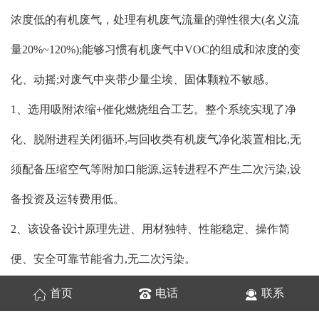
浓度低的有机废气，处理有机废气流量的弹性很大(名义流
量20%~120%);能够习惯有机废气中VOC的组成和浓度的变
化、动摇;对废气中夹带少量尘埃、固体颗粒不敏感。
1、选用吸附浓缩+催化燃烧组合工艺。整个系统实现了净
化、脱附进程关闭循环,与回收类有机废气净化装置相比,无
须配备压缩空气等附加口能源,运转进程不产生二次污染,设
备投资及运转费用低。
2、该设备设计原理先进、用材独特、性能稳定、操作简
便、安全可靠节能省力,无二次污染。
3、设备占地面积小。
首页
电话
联系