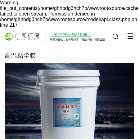
Warning:
file_put_contents(/home/ghhbdg3hch7b/wwwroot/source/cache/
failed to open stream: Permission denied in
/home/ghhbdg3hch7b/wwwroot/source/model/api.class.php on
line 217
高温粘尘胶