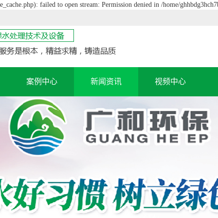
_cache.php): failed to open stream: Permission denied in /home/ghhbdg3hch7
案例中心
新闻资讯
视频中心