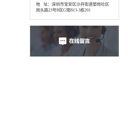
地 址：
深圳市宝安区沙井街道壆岗社区
岗头路23号B区G馆B13-3栋201